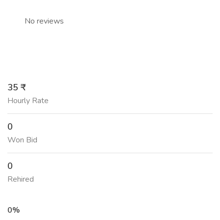
No reviews
35 ₹
Hourly Rate
0
Won Bid
0
Rehired
0%